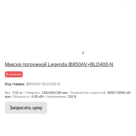
0
Миксер погружной Legenda IB850AV+BLD400-N
В наличии
Код товара:
IB850AV+BLD400-N
Вес:
3.52 кг
Габариты:
135x600x280 мм.
Количество скоростей:
8000-19000 об/
мин
Мощность:
0.85 кВт
Напряжение:
220 В
Запросить цену