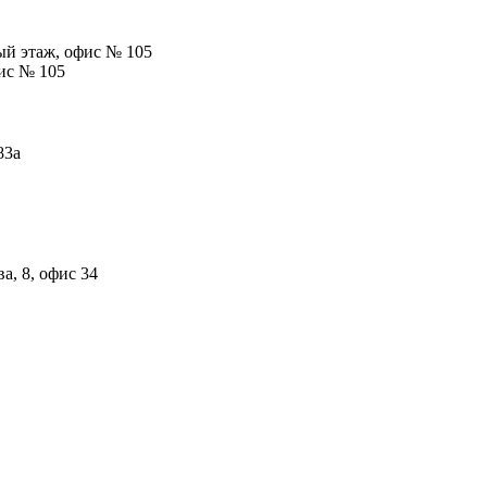
вый этаж, офис № 105
фис № 105
83а
а, 8, офис 34