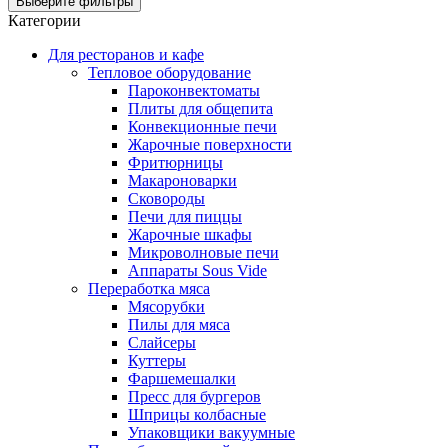
Выберите фильтры
Категории
Для ресторанов и кафе
Тепловое оборудование
Пароконвектоматы
Плиты для общепита
Конвекционные печи
Жарочные поверхности
Фритюрницы
Макароноварки
Сковороды
Печи для пиццы
Жарочные шкафы
Микроволновые печи
Аппараты Sous Vide
Переработка мяса
Мясорубки
Пилы для мяса
Слайсеры
Куттеры
Фаршемешалки
Пресс для бургеров
Шприцы колбасные
Упаковщики вакуумные