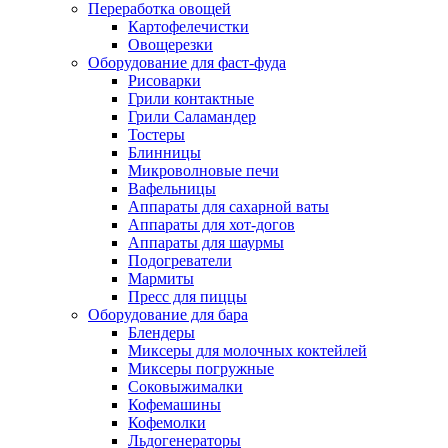
Переработка овощей
Картофелечистки
Овощерезки
Оборудование для фаст-фуда
Рисоварки
Грили контактные
Грили Саламандер
Тостеры
Блинницы
Микроволновые печи
Вафельницы
Аппараты для сахарной ваты
Аппараты для хот-догов
Аппараты для шаурмы
Подогреватели
Мармиты
Пресс для пиццы
Оборудование для бара
Блендеры
Миксеры для молочных коктейлей
Миксеры погружные
Соковыжималки
Кофемашины
Кофемолки
Льдогенераторы