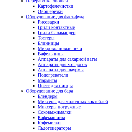
Переработка овощей
Картофелечистки
Овощерезки
Оборудование для фаст-фуда
Рисоварки
Грили контактные
Грили Саламандер
Тостеры
Блинницы
Микроволновые печи
Вафельницы
Аппараты для сахарной ваты
Аппараты для хот-догов
Аппараты для шаурмы
Подогреватели
Мармиты
Пресс для пиццы
Оборудование для бара
Блендеры
Миксеры для молочных коктейлей
Миксеры погружные
Соковыжималки
Кофемашины
Кофемолки
Льдогенераторы