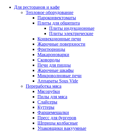
Для ресторанов и кафе
Тепловое оборудование
Пароконвектоматы
Плиты для общепита
Плиты индукционные
Плиты электрические
Конвекционные печи
Жарочные поверхности
Фритюрницы
Макароноварки
Сковороды
Печи для пиццы
Жарочные шкафы
Микроволновые печи
Аппараты Sous Vide
Переработка мяса
Мясорубки
Пилы для мяса
Слайсеры
Куттеры
Фаршемешалки
Пресс для бургеров
Шприцы колбасные
Упаковщики вакуумные