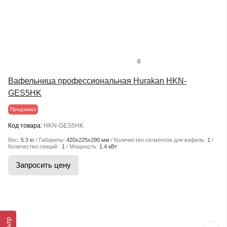
0
Вафельница профессиональная Hurakan HKN-
GES5HK
Предзаказ
Код товара:
HKN-GES5HK
Вес:
5.3 кг
Габариты:
420x225x290 мм
Количество сегментов для вафель:
1
Количество секций :
1
Мощность:
1.4 кВт
Запросить цену