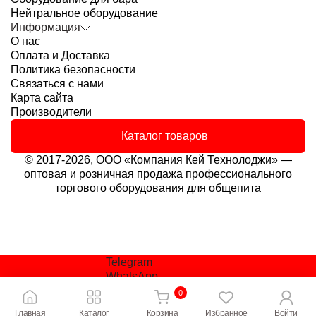
Нейтральное оборудование
Информация
О нас
Оплата и Доставка
Политика безопасности
Связаться с нами
Карта сайта
Производители
Каталог товаров
© 2017-2026, ООО «Компания Кей Технолоджи» —
оптовая и розничная продажа профессионального
торгового оборудования для общепита
Telegram
WhatsApp
office.krd@key-t.com
0
Заказать звонок
Главная
Каталог
Корзина
Избранное
Войти