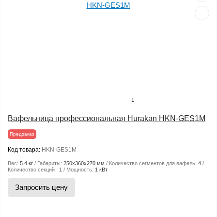
1
Вафельница профессиональная Hurakan HKN-GES1M
Предзаказ
Код товара:
HKN-GES1M
Вес:
5.4 кг
Габариты:
250x360x270 мм
Количество сегментов для вафель:
4
Количество секций :
1
Мощность:
1 кВт
Запросить цену