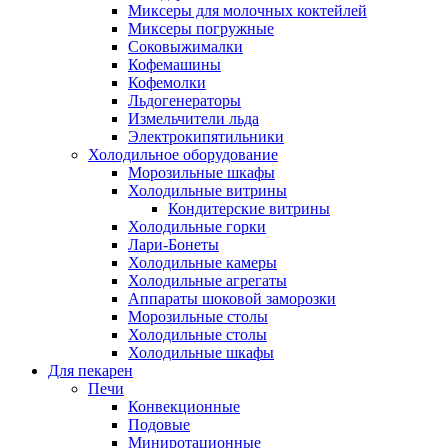
Миксеры для молочных коктейлей
Миксеры погружные
Соковыжималки
Кофемашины
Кофемолки
Льдогенераторы
Измельчители льда
Электрокипятильники
Холодильное оборудование
Морозильные шкафы
Холодильные витрины
Кондитерские витрины
Холодильные горки
Лари-Бонеты
Холодильные камеры
Холодильные агрегаты
Аппараты шоковой заморозки
Морозильные столы
Холодильные столы
Холодильные шкафы
Для пекарен
Печи
Конвекционные
Подовые
Миниротационные