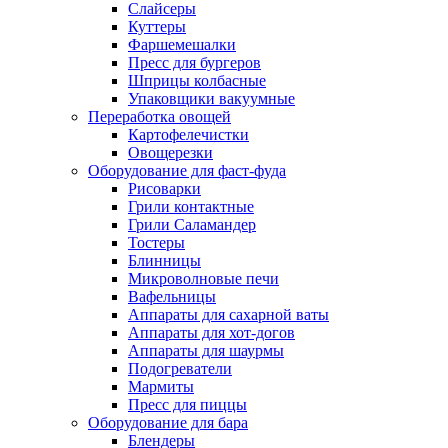
Слайсеры
Куттеры
Фаршемешалки
Пресс для бургеров
Шприцы колбасные
Упаковщики вакуумные
Переработка овощей
Картофелечистки
Овощерезки
Оборудование для фаст-фуда
Рисоварки
Грили контактные
Грили Саламандер
Тостеры
Блинницы
Микроволновые печи
Вафельницы
Аппараты для сахарной ваты
Аппараты для хот-догов
Аппараты для шаурмы
Подогреватели
Мармиты
Пресс для пиццы
Оборудование для бара
Блендеры