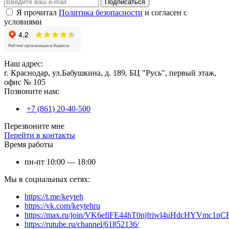
Подписаться
Я прочитал
Политика безопасности
и согласен с
условиями
Наш адрес:
г. Краснодар, ул.Бабушкина, д. 189, БЦ "Русь", первый этаж,
офис № 105
Позвоните нам:
+7 (861) 20-40-500
Перезвоните мне
Перейти в контакты
Время работы
пн-пт 10:00 — 18:00
Мы в социальных сетях:
https://t.me/keyteh
https://vk.com/keytehru
https://max.ru/join/VK6efiFE44hT0njfriwl4uHdcHYVmc1nC
https://rutube.ru/channel/61852136/