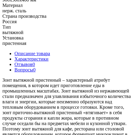
Материал
нерж. сталь
Страна производства
Россия
Тип
вытяжной
Установка
пристенная
Описание товара
Характеристики
Отзывов
0
Вопросы
0
Зонт вытяжной пристенный – характерный атрибут
помещения, в котором идет приготовление еды в
промышленных масштабах. Зонт вытяжной из нержавеющей
стали предназначен для улавливания избыточного количества
влаги и энергии, которые неизменно образуются над
тепловым оборудованием в процессе готовки. Кроме того,
зонт приточно-вытяжной пристенный «втягивает» в себя
продукты сгорания и капли жира, которые в противном
случае оседали бы на предметах мебели и кухонной утвари.
Поэтому зонт вытяжной для кафе, ресторана или столовой
является оборудованием, которое формирует микроклимат в