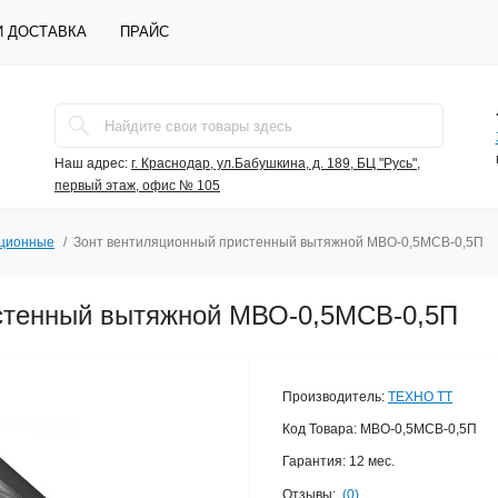
И ДОСТАВКА
ПРАЙС
Наш адрес:
г. Краснодар, ул.Бабушкина, д. 189, БЦ "Русь",
первый этаж, офис № 105
яционные
Зонт вентиляционный пристенный вытяжной МВО-0,5МСВ-0,5П
стенный вытяжной МВО-0,5МСВ-0,5П
Производитель:
ТЕХНО ТТ
Код Товара:
МВО-0,5МСВ-0,5П
Гарантия:
12 мес.
Отзывы:
(0)