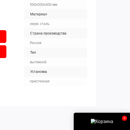
500х500х400 мм
Материал
нерж. сталь
Страна производства
Россия
Тип
вытяжной
Установка
пристенная
0