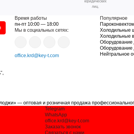
юридических
лиц.
Время работы
Популярное
пн-пт 10:00 — 18:00
Пароконвекто
я
Мы в социальных сетях:
Холодильные 
Холодильные 
Оборудование 
Оборудование 
Нейтральное о
office.krd@key-t.com
",
лоджи» — оптовая и розничная продажа профессиональног
Telegram
WhatsApp
office.krd@key-t.com
Заказать звонок
Связаться с нами