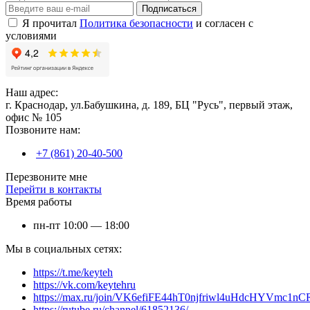
Подписаться
Я прочитал
Политика безопасности
и согласен с
условиями
Наш адрес:
г. Краснодар, ул.Бабушкина, д. 189, БЦ "Русь", первый этаж,
офис № 105
Позвоните нам:
+7 (861) 20-40-500
Перезвоните мне
Перейти в контакты
Время работы
пн-пт 10:00 — 18:00
Мы в социальных сетях:
https://t.me/keyteh
https://vk.com/keytehru
https://max.ru/join/VK6efiFE44hT0njfriwl4uHdcHYVmc1nC
https://rutube.ru/channel/61852136/