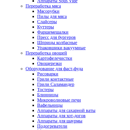
Аппараты Sous Vide
Переработка мяса
Мясорубки
Пилы для мяса
Слайсеры
Куттеры
Фаршемешалки
Пресс для бургеров
Шприцы колбасные
Упаковщики вакуумные
Переработка овощей
Картофелечистки
Овощерезки
Оборудование для фаст-фуда
Рисоварки
Грили контактные
Грили Саламандер
Тостеры
Блинницы
Микроволновые печи
Вафельницы
Аппараты для сахарной ваты
Аппараты для хот-догов
Аппараты для шаурмы
Подогреватели