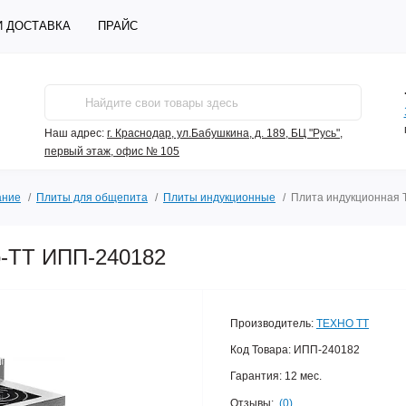
И ДОСТАВКА
ПРАЙС
Наш адрес:
г. Краснодар, ул.Бабушкина, д. 189, БЦ "Русь",
первый этаж, офис № 105
ание
Плиты для общепита
Плиты индукционные
Плита индукционная 
о-ТТ ИПП-240182
Производитель:
ТЕХНО ТТ
Код Товара:
ИПП-240182
Гарантия:
12 мес.
Отзывы:
(0)