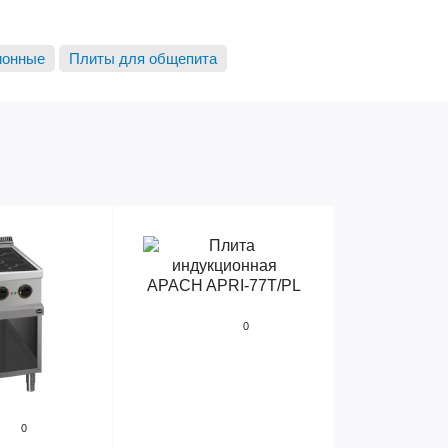
ионные
Плиты для общепита
0
0