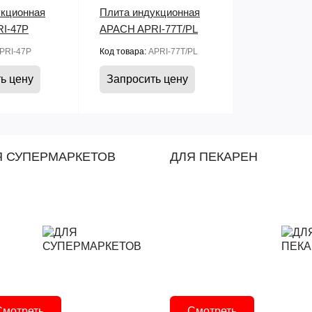
укционная
Плита индукционная
I‑47P
APACH APRI‑77T/PL
PRI‑47P
Код товара:
APRI‑77T/PL
ь цену
Запросить цену
Я СУПЕРМАРКЕТОВ
ДЛЯ ПЕКАРЕН
Смотреть
Смотреть