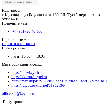
Наш адрес:
г. Краснодар, ул.Бабушкина, д. 189, БЦ "Русь", первый этаж,
офис № 105
Позвоните нам:
+7 (861) 20-40-500
Перезвоните мне
Перейти в контакты
Время работы
пн-пт 10:00 — 18:00
Мы в социальных сетях:
https://t.me/keyteh
https://vk.com/keytehru
https://max.ru/join/VK6efiFE44hT0njfriwl4uHdcHYVmc1nC
https://rutube.ru/channel/61852136/
office.krd@key-t.com
Популярное