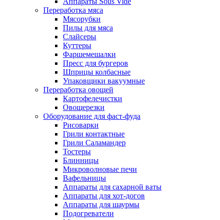
Аппараты Sous Vide
Переработка мяса
Мясорубки
Пилы для мяса
Слайсеры
Куттеры
Фаршемешалки
Пресс для бургеров
Шприцы колбасные
Упаковщики вакуумные
Переработка овощей
Картофелечистки
Овощерезки
Оборудование для фаст-фуда
Рисоварки
Грили контактные
Грили Саламандер
Тостеры
Блинницы
Микроволновые печи
Вафельницы
Аппараты для сахарной ваты
Аппараты для хот-догов
Аппараты для шаурмы
Подогреватели