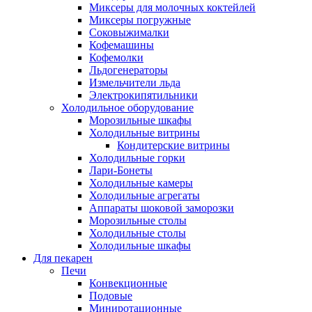
Миксеры для молочных коктейлей
Миксеры погружные
Соковыжималки
Кофемашины
Кофемолки
Льдогенераторы
Измельчители льда
Электрокипятильники
Холодильное оборудование
Морозильные шкафы
Холодильные витрины
Кондитерские витрины
Холодильные горки
Лари-Бонеты
Холодильные камеры
Холодильные агрегаты
Аппараты шоковой заморозки
Морозильные столы
Холодильные столы
Холодильные шкафы
Для пекарен
Печи
Конвекционные
Подовые
Миниротационные