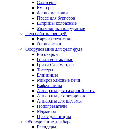
Слайсеры
Куттеры
Фаршемешалки
Пресс для бургеров
Шприцы колбасные
Упаковщики вакуумные
Переработка овощей
Картофелечистки
Овощерезки
Оборудование для фаст-фуда
Рисоварки
Грили контактные
Грили Саламандер
Тостеры
Блинницы
Микроволновые печи
Вафельницы
Аппараты для сахарной ваты
Аппараты для хот-догов
Аппараты для шаурмы
Подогреватели
Мармиты
Пресс для пиццы
Оборудование для бара
Блендеры