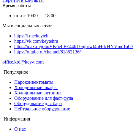
Перейти в контакты
Время работы
пн-пт 10:00 — 18:00
Мы в социальных сетях:
https://t.me/keyteh
https://vk.com/keytehru
https://max.ru/join/VK6efiFE44hT0njfriwl4uHdcHYVmc1nC
https://rutube.ru/channel/61852136/
office.krd@key-t.com
Популярное
Пароконвектоматы
Холодильные шкафы
Холодильные витрины
Оборудование для фаст-фуда
Оборудование для бара
Нейтральное оборудование
Информация
О нас