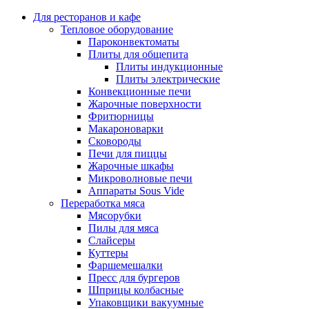
Для ресторанов и кафе
Тепловое оборудование
Пароконвектоматы
Плиты для общепита
Плиты индукционные
Плиты электрические
Конвекционные печи
Жарочные поверхности
Фритюрницы
Макароноварки
Сковороды
Печи для пиццы
Жарочные шкафы
Микроволновые печи
Аппараты Sous Vide
Переработка мяса
Мясорубки
Пилы для мяса
Слайсеры
Куттеры
Фаршемешалки
Пресс для бургеров
Шприцы колбасные
Упаковщики вакуумные