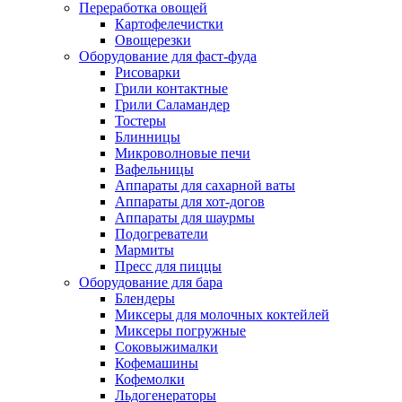
Переработка овощей
Картофелечистки
Овощерезки
Оборудование для фаст-фуда
Рисоварки
Грили контактные
Грили Саламандер
Тостеры
Блинницы
Микроволновые печи
Вафельницы
Аппараты для сахарной ваты
Аппараты для хот-догов
Аппараты для шаурмы
Подогреватели
Мармиты
Пресс для пиццы
Оборудование для бара
Блендеры
Миксеры для молочных коктейлей
Миксеры погружные
Соковыжималки
Кофемашины
Кофемолки
Льдогенераторы