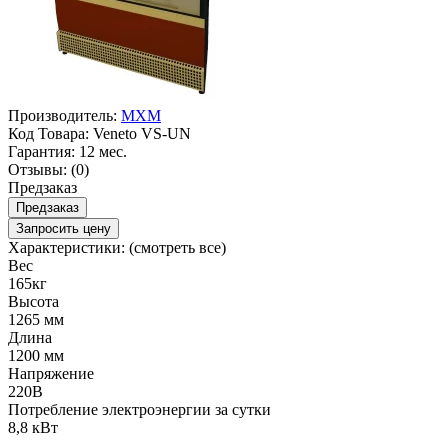
Производитель:
МХМ
Код Товара:
Veneto VS-UN
Гарантия:
12 мес.
Отзывы:
(0)
Предзаказ
Предзаказ
Запросить цену
Характеристики:
(смотреть все)
Вес
165кг
Высота
1265 мм
Длина
1200 мм
Напряжение
220В
Потребление электроэнергии за сутки
8,8 кВт