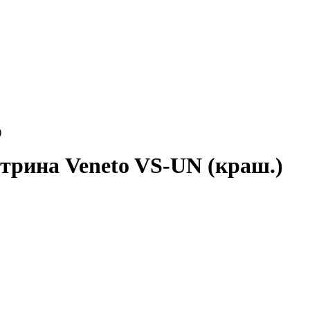
)
трина Veneto VS-UN (краш.)