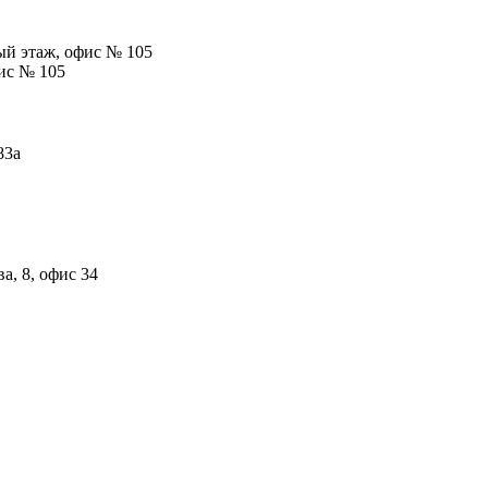
вый этаж, офис № 105
фис № 105
83а
а, 8, офис 34