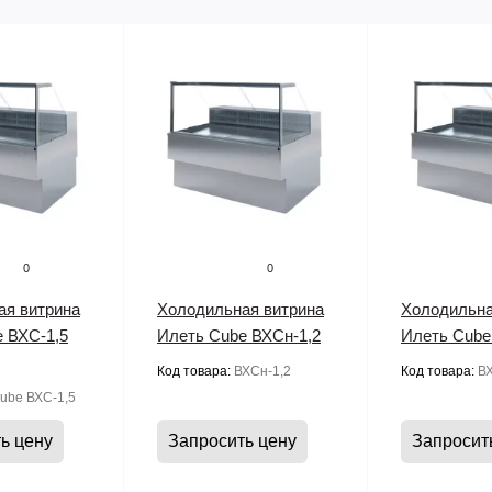
0
0
ая витрина
Холодильная витрина
Холодильна
 ВХС-1,5
Илеть Cube ВХСн-1,2
Илеть Cube
Код товара:
ВХСн-1,2
Код товара:
ВХ
ube ВХС-1,5
ь цену
Запросить цену
Запросит