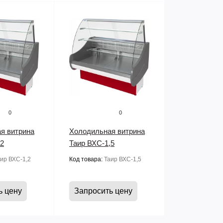
0
0
я витрина
Холодильная витрина
,2
Таир ВХС-1,5
ир ВХС-1,2
Код товара:
Таир ВХС-1,5
ь цену
Запросить цену