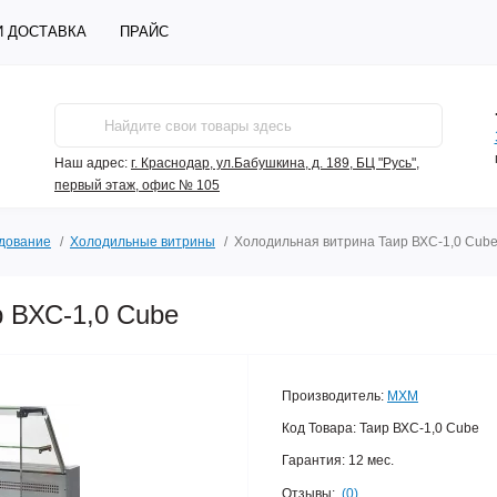
И ДОСТАВКА
ПРАЙС
Наш адрес:
г. Краснодар, ул.Бабушкина, д. 189, БЦ "Русь",
первый этаж, офис № 105
дование
Холодильные витрины
Холодильная витрина Таир ВХС-1,0 Cub
 ВХС-1,0 Cube
Производитель:
МХМ
Код Товара:
Таир ВХС-1,0 Cube
Гарантия:
12 мес.
Отзывы:
(0)