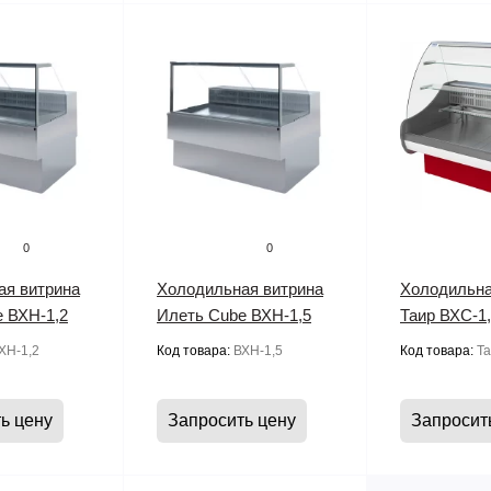
0
0
ая витрина
Холодильная витрина
Холодильна
 ВХН-1,2
Илеть Cube ВХН-1,5
Таир ВХС-1
ХН-1,2
Код товара:
ВХН-1,5
Код товара:
Та
ь цену
Запросить цену
Запросит