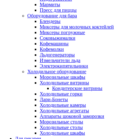
Мармиты
Пресс для пиццы
Оборудование для бара
Блендеры
Миксеры для молочных коктейлей
Миксеры погружные
Соковыжималки
Кофемашины
Кофемолки
Льдогенераторы
Измельчители льда
Электрокипятильники
Холодильное оборудование
Морозильные шкафы
Холодильные витрины
Кондитерские витрины
Холодильные горки
Лари-Бонеты
Холодильные камеры
Холодильные агрегаты
Аппараты шоковой заморозки
Морозильные столы
Холодильные столы
Холодильные шкафы
Для пекарен