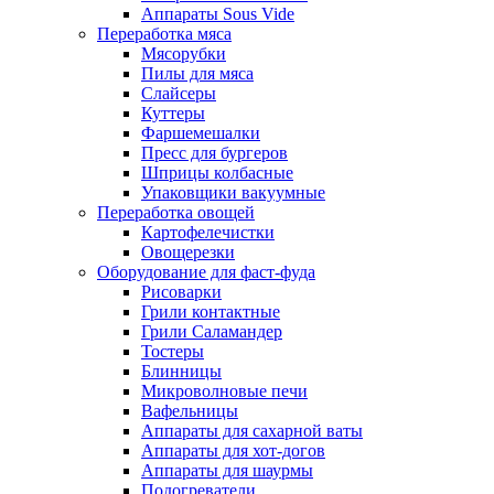
Аппараты Sous Vide
Переработка мяса
Мясорубки
Пилы для мяса
Слайсеры
Куттеры
Фаршемешалки
Пресс для бургеров
Шприцы колбасные
Упаковщики вакуумные
Переработка овощей
Картофелечистки
Овощерезки
Оборудование для фаст-фуда
Рисоварки
Грили контактные
Грили Саламандер
Тостеры
Блинницы
Микроволновые печи
Вафельницы
Аппараты для сахарной ваты
Аппараты для хот-догов
Аппараты для шаурмы
Подогреватели